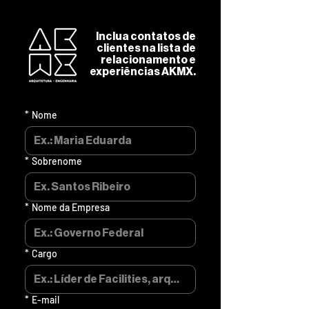
Inclua contatos de
clientes na lista de
relacionamento e
experiências AKMX.
*
Nome
*
Sobrenome
*
Nome da Empresa
*
Cargo
*
E-mail