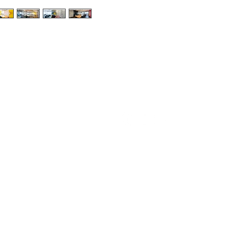
400
Rua do Passeio, 38 - 2º Andar
20021-290 | Rio de Janeiro.RJ