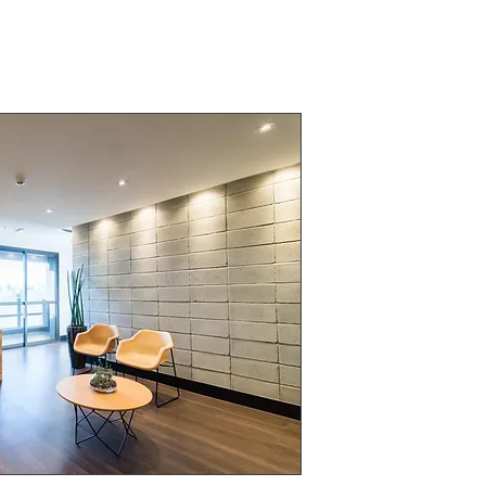
ova página
about us
start
cases
contact us
SOUL TRAD