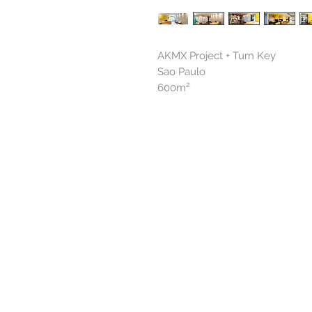
AKMX Project + Turn Key
Sao Paulo
600m²
Alameda Casa Branca, 35 - 16º andar
01408-001 | São Paulo.SP