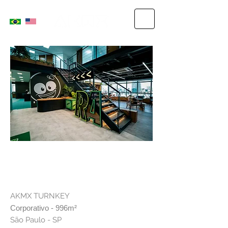
RECLAME AQUI
AKMX TURNKEY
Corporativo - 996
m²
São Paulo - SP