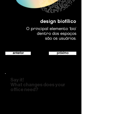
design biofílico
O principal elemento ‘bio’
dentro dos espaços
são os usuários.
anterior
próximo
Say it!
What changes does your
office need?