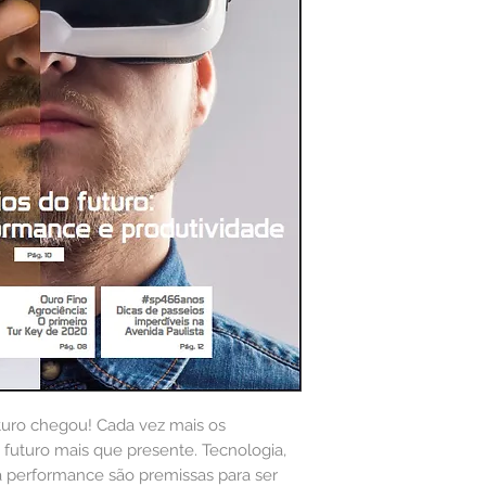
turo chegou! Cada vez mais os
 futuro mais que presente. Tecnologia,
ta performance são premissas para ser