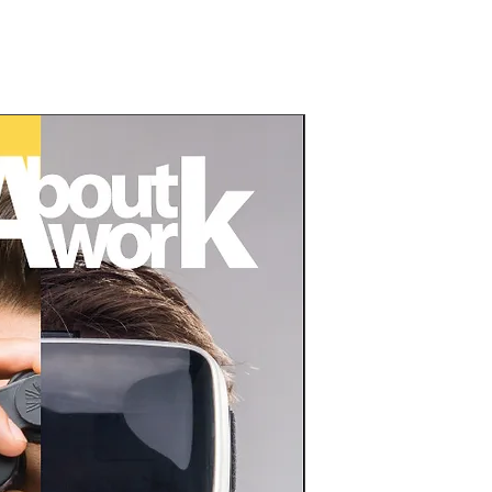
somos
start
mercados
cases
contato
About: Escri