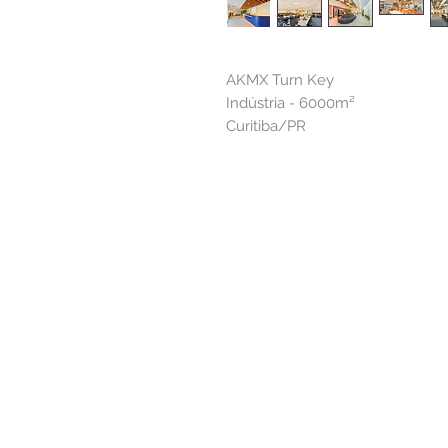
AKMX Turn Key
Indústria - 6000m²
Curitiba/PR
Alameda Casa Branca, 35 - 16º andar
01408-001 | São Paulo.SP