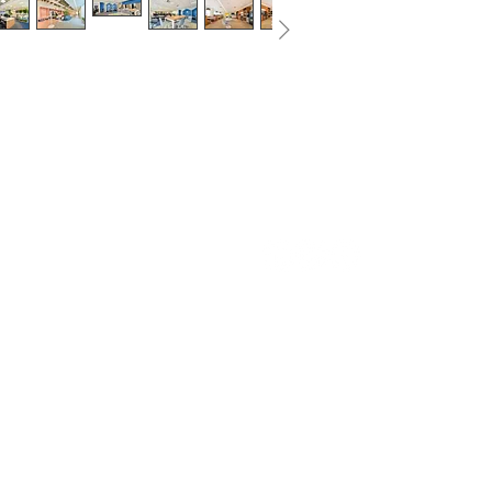
400
Av. Tambore, 267 - Loja 01 - Canopus
Corporate
06460-000 | Alphaville.SP