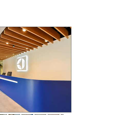
somos
start
mercados
cases
contato
ELECTROLU