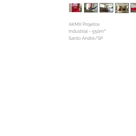
AKMX Projetos
Industrial - 550m²
Santo André/SP
Alameda Casa Branca, 35 - 16º andar
01408-001 | São Paulo.SP