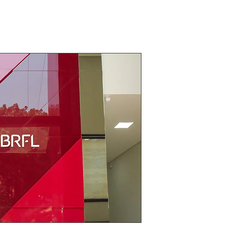
somos
start
mercados
cases
contato
BRFL