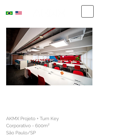
AJINOMOTO
AKMX Projeto + Turn Key
Corporativo - 600m²
São Paulo/SP