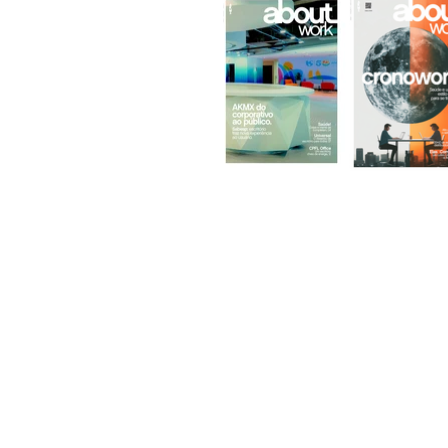
Alameda Casa Branca, 35 - 16º andar
01408-001 | São Paulo.SP