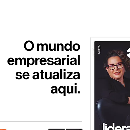
somos
start
mercados
cases
contato
O
mundo
empresarial
se atualiza
aqui.