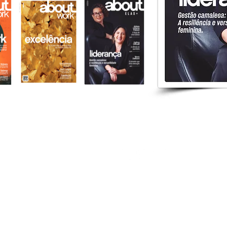
400
Av. Tambore, 267 - Loja 01 - Canopus
Corporate
06460-000 | Alphaville.SP